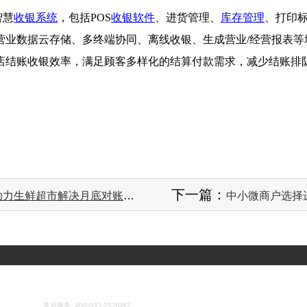
智慧
收银系统
，包括POS
收银软件
、进货管理、
库存管理
、打印
营业数据云存储、多终端协同、离线收银、生成营业/经营报表等
店结账收银效率，满足顾客多样化的结算付款需求，减少结账排
下一篇：
力生鲜超市解决月底对账难题
中小微商户选择
全国服务热线: 400-033-2520
售后服务: 400-033-2520转2